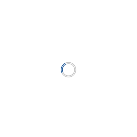
Diego Macera Poli: “Los inversionistas
prefieren esperar y ver cómo queda el
equilibrio (político) en los siguientes meses”
...
LEER MÁS