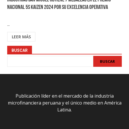
Industrias San Miguel obtiene 7 medallas en el Premio
Nacional 5S Kaizen 2024 por su excelencia operativa
...
LEER MÁS
BUSCAR
BUSCAR
Publicación líder en el mercado de la industria
microfinanciera peruana y el único medio en América
Latina.