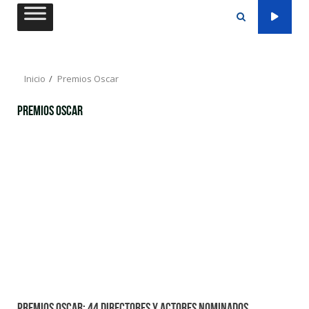
Saltar
al
contenido
Inicio
Premios Oscar
Premios Oscar