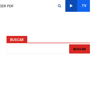
.TV
EER PDF
BUSCAR
BUSCAR