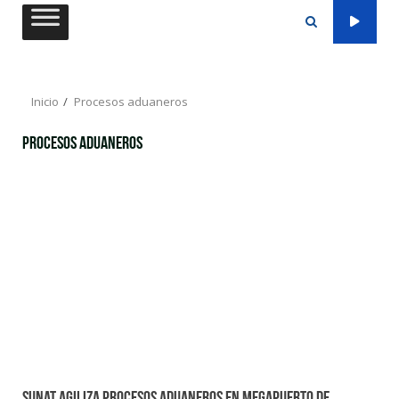
Saltar
al
contenido
Inicio
Procesos aduaneros
Procesos aduaneros