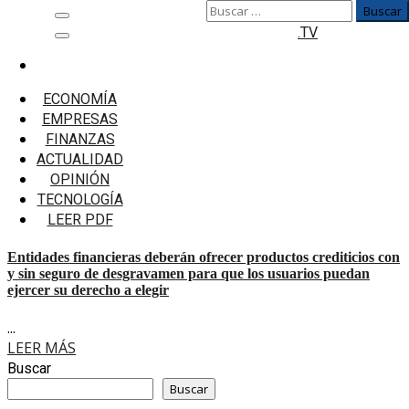
Buscar:
Saltar
Menú
.TV
al
principal
contenido
Inicio
Productos Crediticios
ECONOMÍA
EMPRESAS
Productos Crediticios
FINANZAS
ACTUALIDAD
Entidades financieras deberán ofrecer productos
OPINIÓN
crediticios con y sin seguro de desgravamen para que los
TECNOLOGÍA
usuarios puedan ejercer su derecho a elegir
LEER PDF
Entidades financieras deberán ofrecer productos crediticios con
y sin seguro de desgravamen para que los usuarios puedan
ejercer su derecho a elegir
...
LEER MÁS
Buscar
Buscar