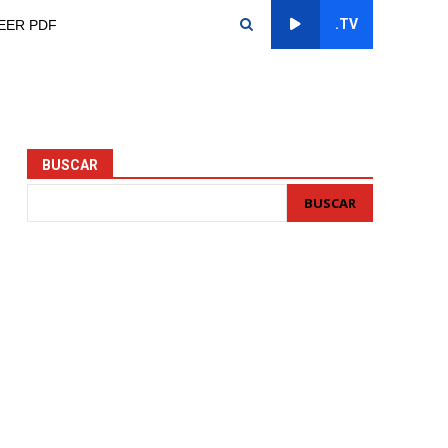
.TV
EER PDF
BUSCAR
BUSCAR