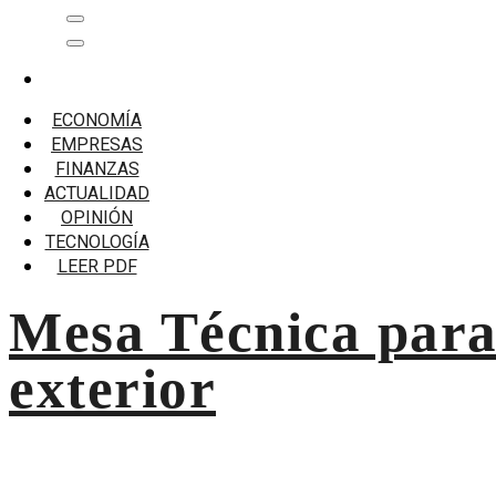
Saltar
Menú
al
principal
contenido
Inicio
ProInversión
ECONOMÍA
EMPRESAS
ProInversión
FINANZAS
ACTUALIDAD
Mesa Técnica para potenciar la logística del comercio exter
OPINIÓN
TECNOLOGÍA
LEER PDF
Mesa Técnica para 
exterior