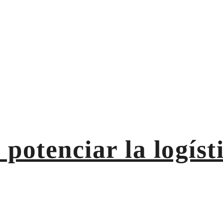
ior
potenciar la logíst