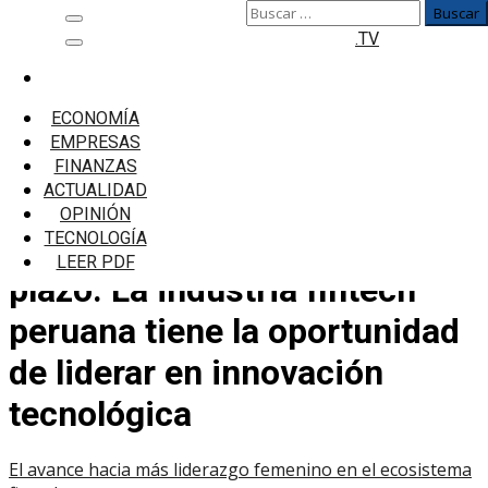
Buscar:
Saltar
Menú
.TV
al
principal
contenido
Inicio
puede convertirse en una ventaja competitiva a
ECONOMÍA
largo plazo. La industria fintech peruana tiene la
EMPRESAS
oportunidad de liderar en innovación tecnológica
FINANZAS
ACTUALIDAD
puede convertirse en una
OPINIÓN
ventaja competitiva a largo
TECNOLOGÍA
LEER PDF
plazo. La industria fintech
peruana tiene la oportunidad
de liderar en innovación
tecnológica
El avance hacia más liderazgo femenino en el ecosistema