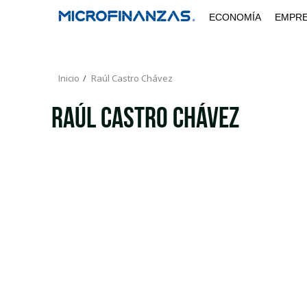
Saltar
ECONOMÍA
EMPR
al
contenido
Inicio
Raúl Castro Chávez
Raúl Castro Chávez