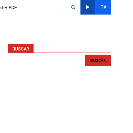
.TV
EER PDF
BUSCAR
BUSCAR