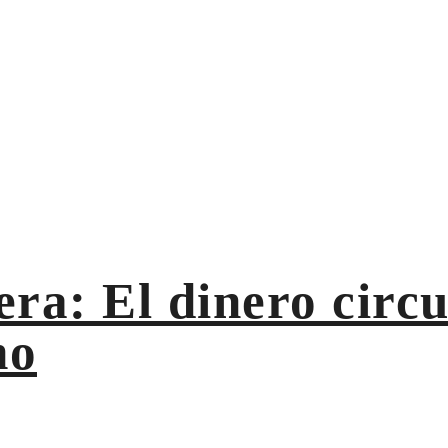
el mejor amo
ra: El dinero circ
mo