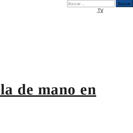
Buscar:
.TV
ula de mano en