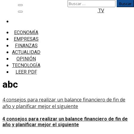
Buscar:
Saltar
Menú
.TV
al
principal
contenido
Inicio
realiza los cursos online gratuitos del ABC del
ECONOMÍA
BCP www.viabcp.com/campus-abc
EMPRESAS
FINANZAS
realiza los cursos online
ACTUALIDAD
gratuitos del ABC del BCP
OPINIÓN
TECNOLOGÍA
www.viabcp.com/campus-
LEER PDF
abc
4 consejos para realizar un balance financiero de fin de
año y planificar mejor el siguiente
4 consejos para realizar un balance financiero de fin de
año y planificar mejor el siguiente