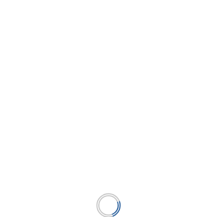
BCP: economía peruana aún puede crecer
alrededor de 3% este año si no se materializa
una recesión global
...
LEER MÁS
BUSCAR
BUSCAR
Publicación líder en el mercado de la industria
microfinanciera peruana y el único medio en América
Latina.