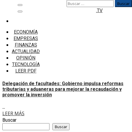
Buscar:
Saltar
Menú
.TV
al
principal
contenido
Inicio
Reformas Aduaneras
ECONOMÍA
EMPRESAS
Reformas Aduaneras
FINANZAS
ACTUALIDAD
Delegación de facultades: Gobierno impulsa reformas
OPINIÓN
tributarias y aduaneras para mejorar la recaudación y
TECNOLOGÍA
promover la inversión
LEER PDF
Delegación de facultades: Gobierno impulsa reformas
tributarias y aduaneras para mejorar la recaudación y
promover la inversión
...
LEER MÁS
Buscar
Buscar