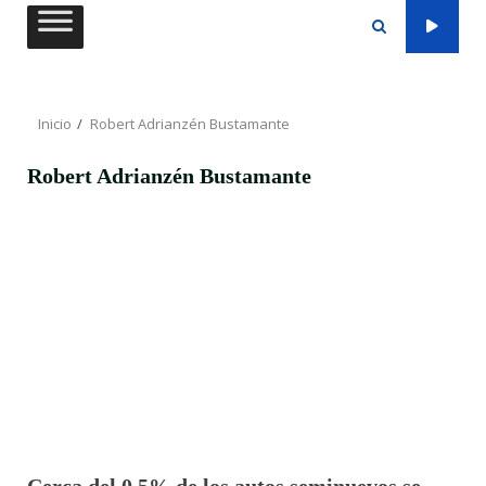
Saltar
al
contenido
Inicio
Robert Adrianzén Bustamante
Robert Adrianzén Bustamante