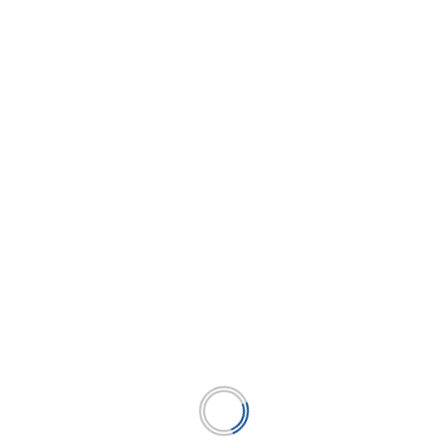
6 de cada 10 peruanas cuenta con una
billetera digital
...
LEER MÁS
BUSCAR
BUSCAR
Publicación líder en el mercado de la industria
microfinanciera peruana y el único medio en América
Latina.