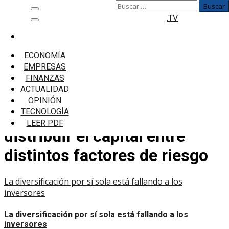
Buscar:
Saltar
Menú
.TV
al
principal
contenido
Inicio
se puede esperar que los inversores que se
ECONOMÍA
centran en distribuir el capital entre distintos
EMPRESAS
factores de riesgo
FINANZAS
ACTUALIDAD
se puede esperar que los
OPINIÓN
inversores que se centran en
TECNOLOGÍA
LEER PDF
distribuir el capital entre
distintos factores de riesgo
La diversificación por sí sola está fallando a los
inversores
La diversificación por sí sola está fallando a los
inversores