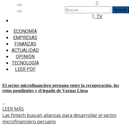
Saltar
Menú
Buscar:
al
principal
.TV
contenido
Inicio
Sector microfinanciero Peruano
ECONOMÍA
EMPRESAS
Sector microfinanciero
FINANZAS
Peruano
ACTUALIDAD
OPINIÓN
TECNOLOGÍA
El sector microfinanciero peruano entre la recuperación,
LEER PDF
los retos pendientes y el legado de Vargas Llosa
El sector microfinanciero peruano entre la recuperación, los
retos pendientes y el legado de Vargas Llosa
...
LEER MÁS
Las fintech buscan alianzas para desarrollar el sector
microfinanciero peruano