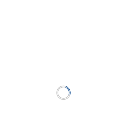
dores a partir de
en integrar el