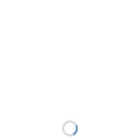
SECTOR SERVICIOS PRESTADOS A
EMPRESAS CRECIÓ 2,38% EN OCTUBRE
...
LEER MÁS
BUSCAR
BUSCAR
Publicación líder en el mercado de la industria
microfinanciera peruana y el único medio en América
Latina.