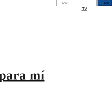
Buscar:
.TV
 para mí