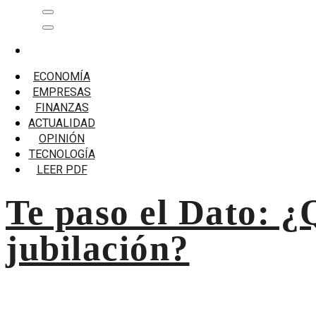
Saltar
Menú
al
principal
contenido
Inicio
si falleces
ECONOMÍA
EMPRESAS
si falleces
FINANZAS
ACTUALIDAD
Te paso el Dato: ¿Qué opciones tengo para mí jubilación?
OPINIÓN
TECNOLOGÍA
LEER PDF
Te paso el Dato: ¿
jubilación?