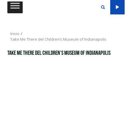
Saltar
al
contenido
Inicio
Take Me There del Children’s Museum of Indianapolis
Take Me There del Children’s Museum of Indianapolis