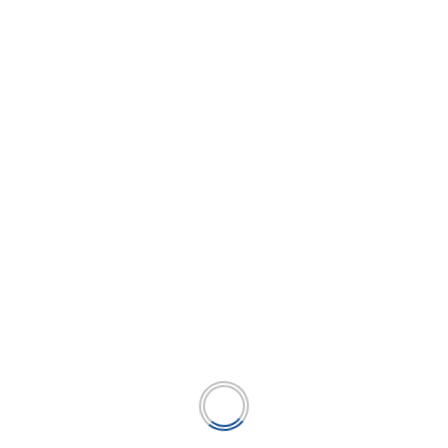
Tinkuy 2024: Encuentro anual de líderes de
Caja Cusco reunió a más de 400
colaboradores de todo el país
...
LEER MÁS
BUSCAR
BUSCAR
Publicación líder en el mercado de la industria
microfinanciera peruana y el único medio en América
Latina.