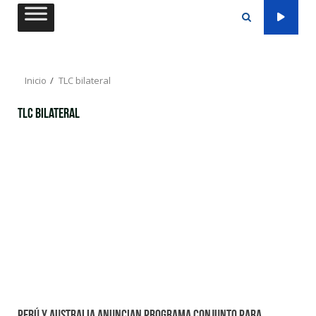
Saltar
al
contenido
Inicio
TLC bilateral
TLC bilateral