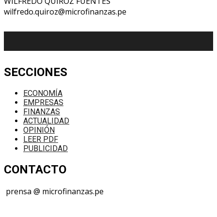
WILFREDO QUIROZ FUENTES
wilfredo.quiroz@microfinanzas.pe
SECCIONES
ECONOMÍA
EMPRESAS
FINANZAS
ACTUALIDAD
OPINIÓN
LEER PDF
PUBLICIDAD
CONTACTO
prensa @ microfinanzas.pe
Telegram: +51 955 573 812