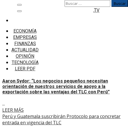
Buscar:
Saltar
Menú
.TV
al
principal
contenido
Inicio
TLC
ECONOMÍA
EMPRESAS
TLC
FINANZAS
ACTUALIDAD
Aaron Sydor: “Los negocios pequeños necesitan
OPINIÓN
orientación de nuestros servicios de apoyo a la
TECNOLOGÍA
exportación sobre las ventajas del TLC con Perú”
LEER PDF
Aaron Sydor: “Los negocios pequeños necesitan
orientación de nuestros servicios de apoyo a la
exportación sobre las ventajas del TLC con Perú”
...
LEER MÁS
Perú y Guatemala suscribirán Protocolo para concretar
entrada en vigencia del TLC