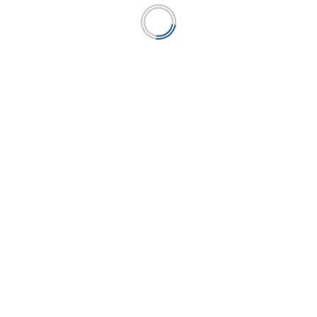
Publicación líder en el mercado de la industria
microfinanciera peruana y el único medio en América
Latina.
Gerente General
WILFREDO QUIROZ FUENTES
wilfredo.quiroz@microfinanzas.pe
SECCIONES
ECONOMÍA