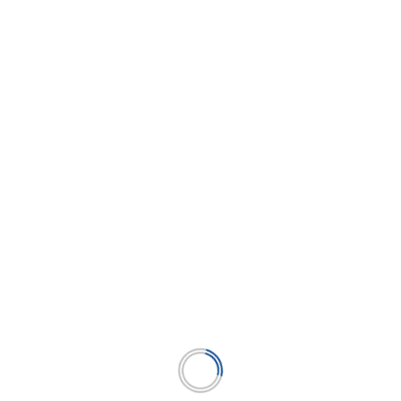
El oro entra en una nueva era de precios
récord en 2026
...
LEER MÁS
BUSCAR
BUSCAR
Publicación líder en el mercado de la industria
microfinanciera peruana y el único medio en América
Latina.