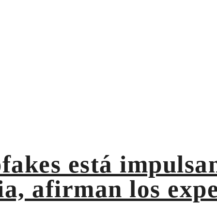
o solo de esquemas relacionados con deepfakes
esgo de ser víctima no solo d
 ciberdelincuencia, afirman los expertos
pfakes está impuls
ia, afirman los exp