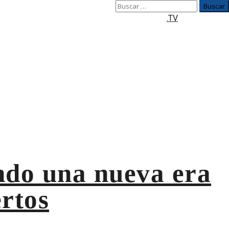
Buscar:
.TV
e esquemas relacionados con
ando una nueva era
ertos