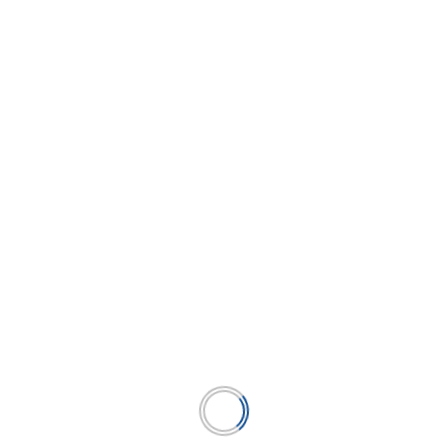
Ministros del CPTPP acuerdan iniciar
proceso de adhesión de Uruguay
...
LEER MÁS
BUSCAR
BUSCAR
Publicación líder en el mercado de la industria
microfinanciera peruana y el único medio en América
Latina.