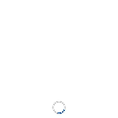
...
LEER MÁS
Washington Capital: Impacto de protestas y
proyección para la economía peruana este