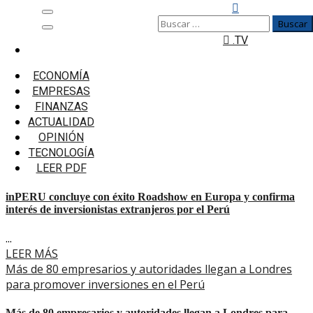
Saltar
Menú
Buscar:
al
principal
.TV
contenido
Inicio
XVIII Roadshow Europa 2025
ECONOMÍA
EMPRESAS
XVIII Roadshow Europa 2025
FINANZAS
ACTUALIDAD
inPERU concluye con éxito Roadshow en Europa y
OPINIÓN
confirma interés de inversionistas extranjeros por el
TECNOLOGÍA
Perú
LEER PDF
inPERU concluye con éxito Roadshow en Europa y confirma
interés de inversionistas extranjeros por el Perú
...
LEER MÁS
Más de 80 empresarios y autoridades llegan a Londres
para promover inversiones en el Perú
Más de 80 empresarios y autoridades llegan a Londres para