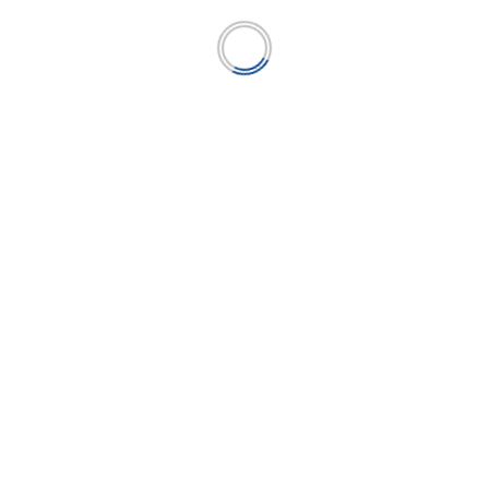
Publicación líder en el mercado de la industria
microfinanciera peruana y el único medio en América
Latina.
Gerente General
WILFREDO QUIROZ FUENTES
wilfredo.quiroz@microfinanzas.pe
SECCIONES
ECONOMÍA