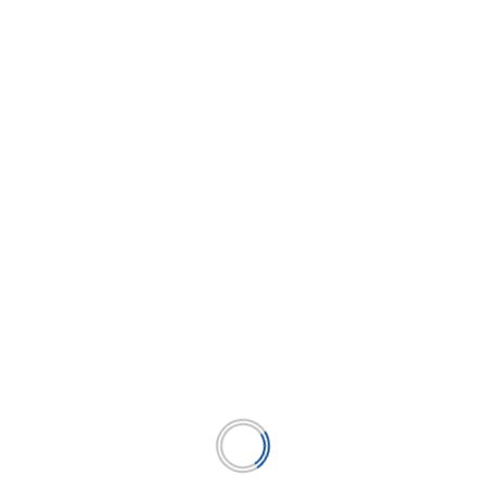
En diciembre, los Fondos Mutuos tuvieron
récord de crecimiento
...
LEER MÁS
BUSCAR
BUSCAR
Publicación líder en el mercado de la industria
microfinanciera peruana y el único medio en América
Latina.