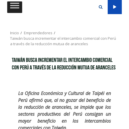
Saltar
al
contenido
Inicio
Emprendedores
Taiwán busca incrementar el intercambio comercial con Perú
a través de la reducción mutua de aranceles
Taiwán busca incrementar el intercambio comercial
con Perú a través de la reducción mutua de aranceles
La Oficina Económica y Cultural de Taipéi en
Perú afirmó que, al no gozar del beneficio de
la reducción de aranceles, se impide que los
sectores productivos del Perú consigan un
mayor beneficio en los intercambios
comerciales con Taiwán.