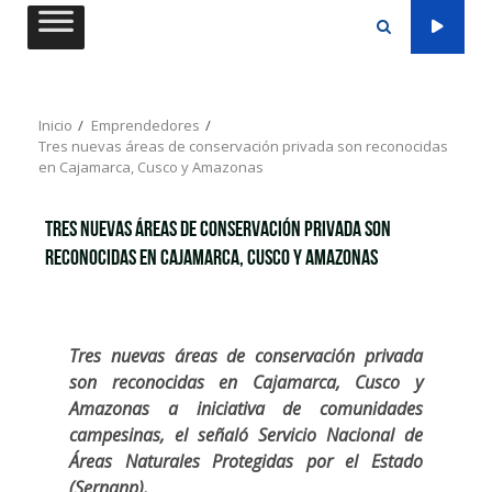
Saltar
al
contenido
Inicio
Emprendedores
Tres nuevas áreas de conservación privada son reconocidas
en Cajamarca, Cusco y Amazonas
Tres nuevas áreas de conservación privada son
reconocidas en Cajamarca, Cusco y Amazonas
Tres nuevas áreas de conservación privada
son reconocidas en Cajamarca, Cusco y
Amazonas a iniciativa de comunidades
campesinas, el señaló Servicio Nacional de
Áreas Naturales Protegidas por el Estado
(Sernanp).