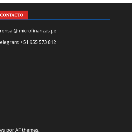
CONTACTO
rensa @ microfinanzas.pe
elegram: +51 955 573 812
ws
por AF themes.