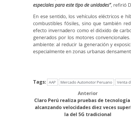
especiales para este tipo de unidades”
, refirió 
En ese sentido, los vehículos eléctricos e h
combustibles fósiles, sino que también re
efecto invernadero como el dióxido de carbo
generados por los motores convencionales. P
ambiente: al reducir la generación y exposi
especialmente en zonas urbanas densament
Tags:
AAP
Mercado Automotor Peruano
Venta d
Anterior
Post
Claro Perú realiza pruebas de tecnología
navigation
alcanzando velocidades diez veces super
la del 5G tradicional