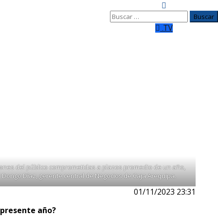
Buscar:
.TV
 la tasa de interés podían quebrar”
n menos, si les subíamos la tasa de
eactiva Perú, no recibirán nuevos préstamos porque las
ticia que les afectará por un largo periodo”, alerta a
gaciones del público comprometidas a plazos promedio de un año,
r Dongo Díaz, gerente central de Negocios de Caja Arequipa.
01/11/2023 23:31
l presente año?