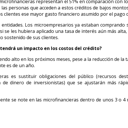
 microfinancieras representan el 51% en comparación con lo
 las personas que acceden a estos créditos de bajos montos y
s clientes ese mayor gasto financiero asumido por el pago d
s entidades. Los microempresarios ya estaban comprando su
se les hubiera aplicado una tasa de interés aún más alta, 
to sostenido de sus clientes.
 tendrá un impacto en los costos del crédito?
 siendo alto en los próximos meses, pese a la reducción de la
nte es de un año.
eras es sustituir obligaciones del público (recursos des
n de dinero de inversionistas) que se ajustarán más ráp
mente se note en las microfinancieras dentro de unos 3 o 4 