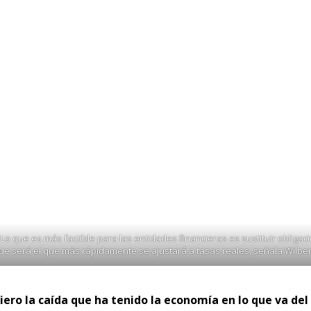
rado con mayores precios y vendían menos, si les subíamos
 han comprado con mayores precios y vendía
itos garantizados por los programas del Estado FAE-MYPE y R
100%, explica Wilber Dongo Díaz. “Tienen una sentencia credi
 Lo que es más factible para las entidades financieras es sustituir obli
ue será el que más rápidamente se ajustará a tasas reales, señala Wilbe
iero la caída que ha tenido la economía en lo que va de