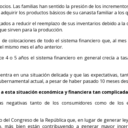
ios. Las familias han sentido la presión de los incrementos
ra adquirir los productos básicos de su canasta familiar a lo
gados a reducir el reemplazo de sus inventarios debido a la
que sirven para la producción.
os de colocaciones de todo el sistema financiero que, al m
 el mismo mes el año anterior.
 4 o 5 años el sistema financiero en general crecía a tas
ntra en una situación delicada y que las expectativas, ta
ubernamental actual, a pesar de haber pasado 10 meses desd
a esta situación económica y financiera tan complicad
vas negativas tanto de los consumidores como de los 
del Congreso de la República que, en lugar de generar leyes
co, más bien están contribuyendo a generar mayor incer