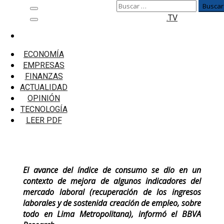
Buscar:
Saltar
Menú
.TV
al
principal
contenido
Inicio
Empresas
ECONOMÍA
BBVA Research: Índice Big Data de Consumo tuvo
EMPRESAS
su primera expansión desde febrero del 2023
FINANZAS
ACTUALIDAD
BBVA Research: Índice Big Data de
OPINIÓN
Consumo tuvo su primera expansión
TECNOLOGÍA
desde febrero del 2023
LEER PDF
El avance del índice de consumo se dio en un
contexto de mejora de algunos indicadores del
mercado laboral (recuperación de los ingresos
laborales y de sostenida creación de empleo, sobre
todo en Lima Metropolitana), informó el BBVA