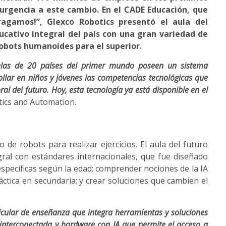
 urgencia a este cambio. En el CADE Educación, que
agamos!”, Glexco Robotics presentó el aula del
ucativo integral del país con una gran variedad de
 robots humanoides para el superior.
elas de 20 países del primer mundo poseen un sistema
ollar en niños y jóvenes las competencias tecnológicas que
al del futuro. Hoy, esta tecnología ya está disponible en el
tics and Automation.
 de robots para realizar ejercicios. El aula del futuro
ral con estándares internacionales, que fue diseñado
específicas según la edad: comprender nociones de la IA
ráctica en secundaria; y crear soluciones que cambien el
icular de enseñanza que integra herramientas y soluciones
interconectada y hardware con IA que permite el acceso a