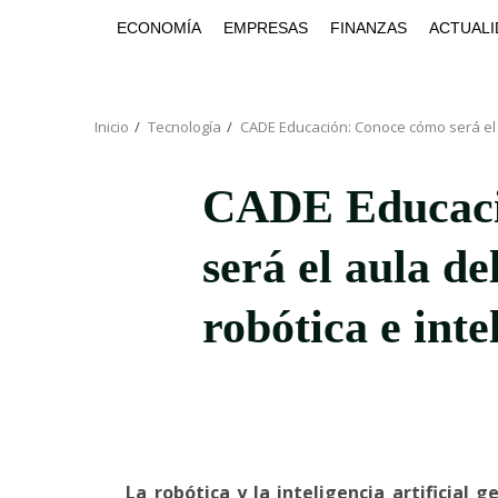
Saltar
ECONOMÍA
EMPRESAS
FINANZAS
ACTUALI
al
contenido
Inicio
Tecnología
CADE Educación: Conoce cómo será el aul
CADE Educaci
será el aula de
robótica e intel
La robótica y la inteligencia artificial