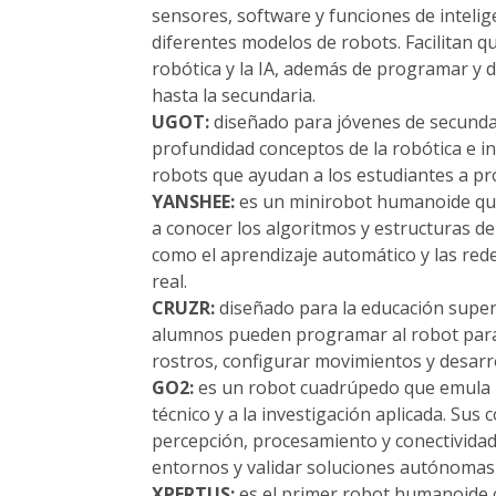
sensores, software y funciones de intelige
diferentes modelos de robots. Facilitan
robótica y la IA, además de programar y d
hasta la secundaria.
UGOT:
diseñado para jóvenes de secundar
profundidad conceptos de la robótica e inte
robots que ayudan a los estudiantes a p
YANSHEE:
es un minirobot humanoide que 
a conocer los algoritmos y estructuras d
como el aprendizaje automático y las re
real.
CRUZR:
diseñado para la educación superio
alumnos pueden programar al robot para 
rostros, configurar movimientos y desarr
GO2:
es un robot cuadrúpedo que emula la
técnico y a la investigación aplicada. Su
percepción, procesamiento y conectividad
entornos y validar soluciones autónomas 
XPERTUS:
es el primer robot humanoide co