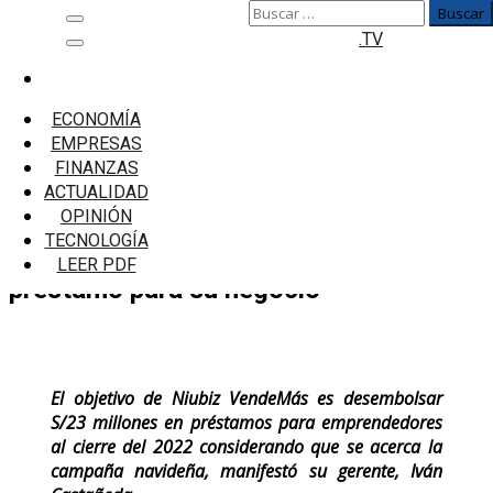
Buscar:
Saltar
Menú
.TV
al
principal
contenido
Inicio
Microfinanzas
ECONOMÍA
Campaña navideña: Seis consejos de Niubiz a
EMPRESAS
considerar antes de pedir un préstamo para su
FINANZAS
negocio
ACTUALIDAD
OPINIÓN
Campaña navideña: Seis consejos de
TECNOLOGÍA
Niubiz a considerar antes de pedir un
LEER PDF
préstamo para su negocio
El objetivo de Niubiz VendeMás es desembolsar
S/23 millones en préstamos para emprendedores
al cierre del 2022 considerando que se acerca la
campaña navideña, manifestó su gerente, Iván