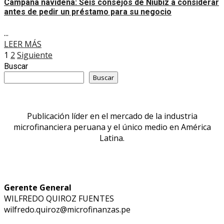
Campaña navideña: Seis consejos de Niubiz a considerar
antes de pedir un préstamo para su negocio
...
LEER MÁS
Paginación
1
2
Siguiente
Buscar
de
Buscar
entradas
Publicación líder en el mercado de la industria
microfinanciera peruana y el único medio en América
Latina.
Gerente General
WILFREDO QUIROZ FUENTES
wilfredo.quiroz@microfinanzas.pe