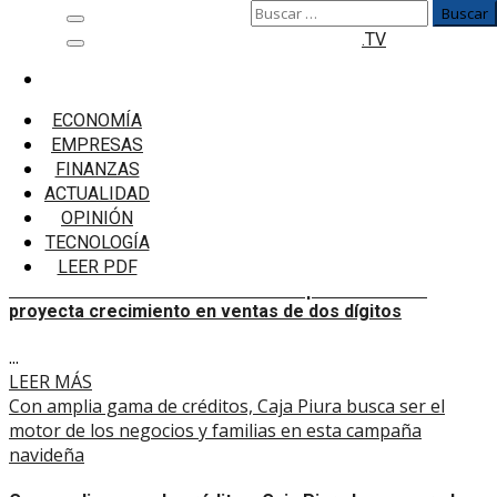
Buscar:
Saltar
Menú
.TV
al
principal
contenido
Inicio
Campaña navideña
ECONOMÍA
EMPRESAS
Campaña navideña
FINANZAS
ACTUALIDAD
MYPES miran la Navidad 2025 con optimismo: 60%
OPINIÓN
proyecta crecimiento en ventas de dos dígitos
TECNOLOGÍA
LEER PDF
MYPES miran la Navidad 2025 con optimismo: 60%
proyecta crecimiento en ventas de dos dígitos
...
LEER MÁS
Con amplia gama de créditos, Caja Piura busca ser el
motor de los negocios y familias en esta campaña
navideña