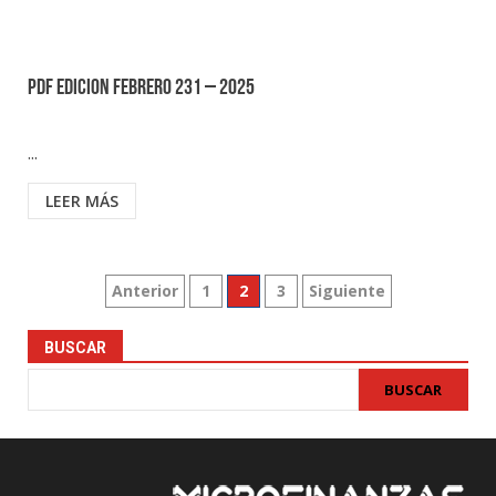
PDF EDICION FEBRERO 231 – 2025
...
LEER MÁS
Paginación
Anterior
1
2
3
Siguiente
de
BUSCAR
entradas
BUSCAR