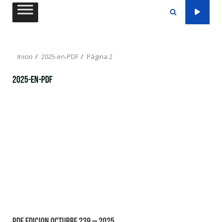
Saltar
al
contenido
Inicio
2025-en-PDF
Página 2
2025-en-PDF