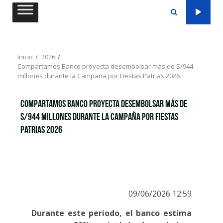
Saltar
al
contenido
Inicio
2026
Compartamos Banco proyecta desembolsar más de S/944
millones durante la Campaña por Fiestas Patrias 2026
Compartamos Banco proyecta desembolsar más de
S/944 millones durante la Campaña por Fiestas
Patrias 2026
09/06/2026 12:59
Durante este periodo, el banco estima