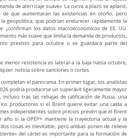
manda de aterrizaje suave». La curva a plazo se aplanó,
o de que aumentaran las existencias en otoño, pero
y la geopolítica, que podrían endurecer rápidamente la
le: ¿confirman los datos macroeconómicos de EE. UU.
recimiento más suave que limita la demanda de productos,
ento previsto para octubre o se guardará parte del
de menor resistencia es lateral-a la baja hasta octubre,
quier noticia sobre sanciones o cortes.
completan el panorama. En primer lugar, los analistas
2026 podría producirse un superávit ligeramente mayor
incluso tras las rebajas de calificación de Rusia, una
los productores si el Brent quiere evitar una caída a
rmes independientes sobre precios prevén que el Brent
e año si la OPEP+ mantiene la trayectoria actual y la
dos cosas es inevitable, pero ambas ponen de relieve
stente» del cártel es importante para la formación de