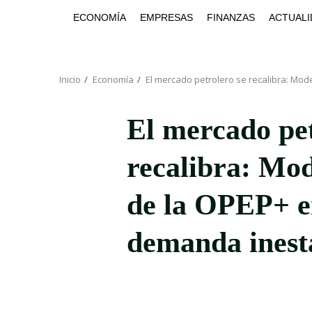
Saltar
ECONOMÍA
EMPRESAS
FINANZAS
ACTUALI
al
contenido
Inicio
Economía
El mercado petrolero se recalibra: Mo
El mercado pet
recalibra: Mod
de la OPEP+ e
demanda inest