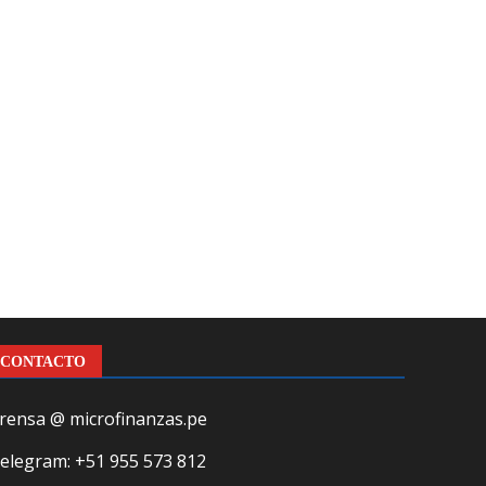
CONTACTO
rensa @ microfinanzas.pe
elegram: +51 955 573 812