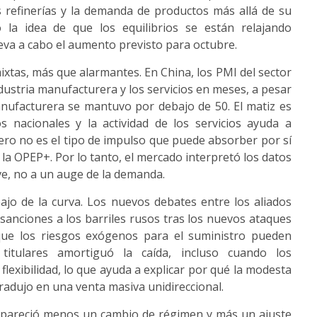
as refinerías y la demanda de productos más allá de su
 la idea de que los equilibrios se están relajando
eva a cabo el aumento previsto para octubre.
ixtas, más que alarmantes. En China, los PMI del sector
dustria manufacturera y los servicios en meses, a pesar
 manufacturera se mantuvo por debajo de 50. El matiz es
os nacionales y la actividad de los servicios ayuda a
pero no es el tipo de impulso que puede absorber por sí
 la OPEP+. Por lo tanto, el mercado interpretó los datos
e, no a un auge de la demanda.
jo de la curva. Los nuevos debates entre los aliados
 sanciones a los barriles rusos tras los nuevos ataques
que los riesgos exógenos para el suministro pueden
titulares amortiguó la caída, incluso cuando los
lexibilidad, lo que ayuda a explicar por qué la modesta
radujo en una venta masiva unidireccional.
a pareció menos un cambio de régimen y más un ajuste