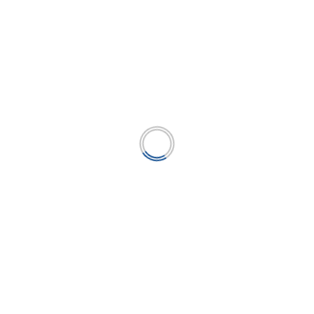
relajación de la OPEP+ enfrenta una
demanda inestable
...
LEER MÁS
BUSCAR
BUSCAR
Publicación líder en el mercado de la industria
microfinanciera peruana y el único medio en América
Latina.