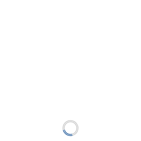
aumento de los puestos de trabajo y
remuneraciones.
La masa salarial del sector privado se
incrementó 6,9% interanual en julio,
principalmente por el aumento de la masa
salarial en el sector servicios.
Tags:
BCR
Empleo formal
Anterior
Post
BBVA Research: El BCR bajará tasa de
navigation
referencia en 25 puntos básicos por
mes de octubre a diciembre
Siguiente