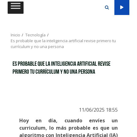
Saltar
al
contenido
Inicio
Tecnología
Es probable que la inteligencia artificial revise primero tu
currículum y no una persona
Es probable que la inteligencia artificial revise
primero tu currículum y no una persona
11/06/2025 18:55
Hoy en día, cuando envíes un
curriculum, lo más probable es que un
algoritmo con Inteligencia Artificial (IA)