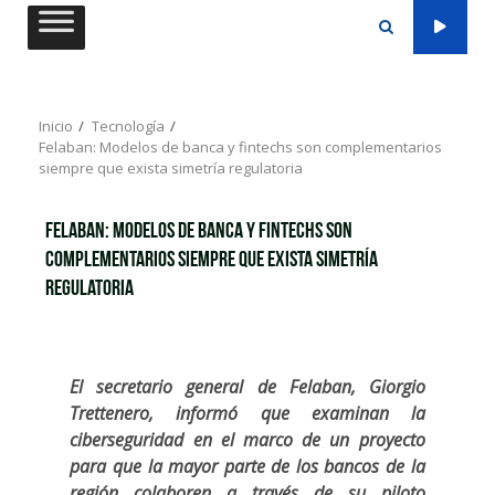
Saltar
al
contenido
Inicio
Tecnología
Felaban: Modelos de banca y fintechs son complementarios
siempre que exista simetría regulatoria
Felaban: Modelos de banca y fintechs son
complementarios siempre que exista simetría
regulatoria
El secretario general de Felaban, Giorgio
Trettenero, informó que examinan la
ciberseguridad en el marco de un proyecto
para que la mayor parte de los bancos de la
región colaboren a través de su piloto