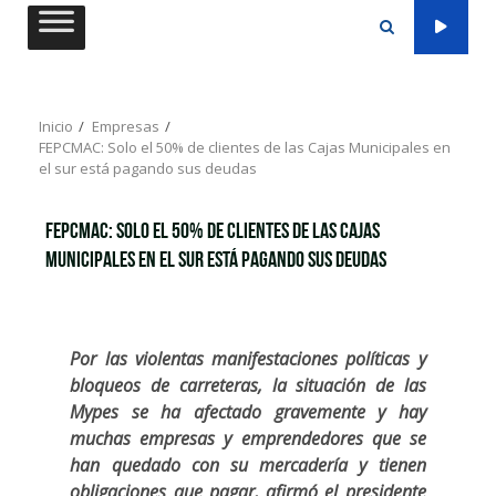
Saltar
al
contenido
Inicio
Empresas
FEPCMAC: Solo el 50% de clientes de las Cajas Municipales en
el sur está pagando sus deudas
FEPCMAC: Solo el 50% de clientes de las Cajas
Municipales en el sur está pagando sus deudas
Por las violentas manifestaciones políticas y
bloqueos de carreteras, la situación de las
Mypes se ha afectado gravemente y hay
muchas empresas y emprendedores que se
han quedado con su mercadería y tienen
obligaciones que pagar, afirmó el presidente