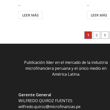
...
...
LEER MÁS
LEER MÁS
Paginació
1
2
3
de
entradas
Publicación líder en el mercado de la industria
microfinanciera peruana y el único medio en
América Latina.
Gerente General
WILFREDO QUIROZ FUENTES
wilfredo.quiroz@microfinanzas.pe