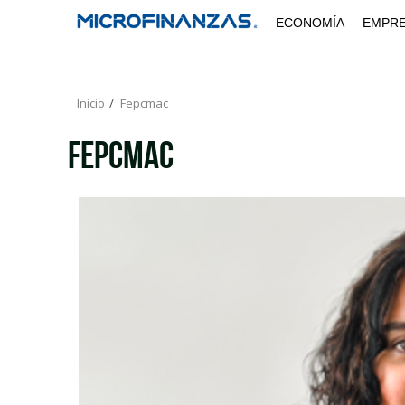
Saltar
ECONOMÍA
EMPR
al
contenido
Inicio
Fepcmac
Fepcmac