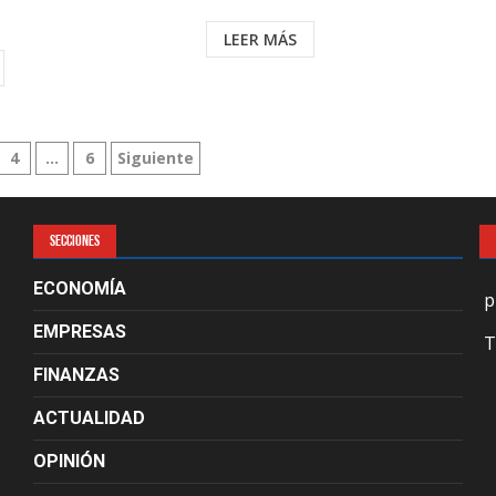
LEER MÁS
n
4
…
6
Siguiente
SECCIONES
ECONOMÍA
p
EMPRESAS
T
FINANZAS
ACTUALIDAD
OPINIÓN